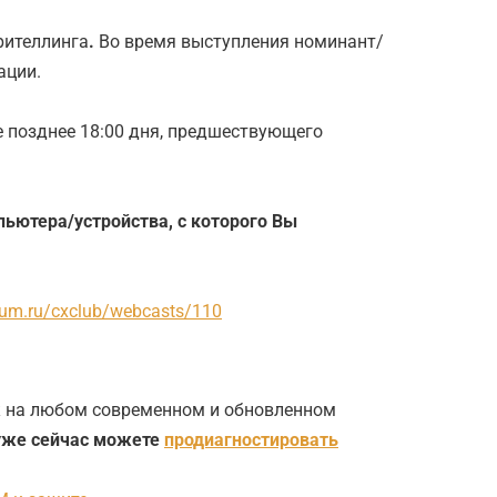
рителлинга
.
Во время выступления номинант/
ации.
 позднее 18:00 дня, предшествующего
пьютера/устройства, с которого Вы
orum.ru/cxclub/webcasts/110
ек на любом современном и обновленном
уже сейчас можете
продиагностировать