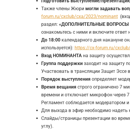
Подготовить выступление/презентаци
Также члены Жюри
могли задавать воп
forum.ru/cxclub/cxa/2023/nominant
(вход
раздел:
«ДОПОЛНИТЕЛЬНЫЕ ВОПРОСЫ ЖЮ
ознакомьтесь с ними и включите ответ 
До 18:00
календарного дня накануне о
используется):
https://cx-forum.ru/cxclu
Вход НОМИНАНТА
на защиту осуществ
Группа поддержки
заходит на защиту п
Участвовать в трансляции Защит Эссе в
Порядок выступления
определяет модер
Время вещания
строго ограничено 7 ми
времени и отключает микрофон через 7 
Регламент соблюдается модератором и 
Для выхода в эфир необходимо надеть 
Слайды/страницы презентации во время
углу).