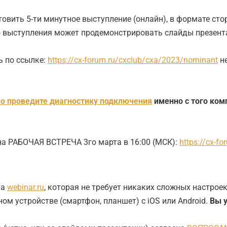
овить 5-ти минутное выступление (онлайн), в формате сто
о выступления может продемонстрировать слайды презент
ь по ссылке:
https://cx-forum.ru/cxclub/cxa/2023/nominant
не
о проведите диагностику подключения
именно с того ком
на РАБОЧАЯ ВСТРЕЧА 3го марта в 16:00 (МСК):
https://cx-f
ма
webinar.ru
, которая не требует никаких сложных настро
м устройстве (смартфон, планшет) с iOS или Android.
Вы 