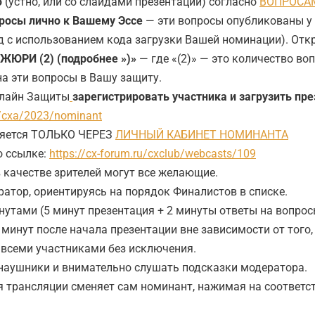
ю
(устно, или со слайдами презентации) согласно
ВОПРОСАМ
росы лично к Вашему Эссе
— эти вопросы опубликованы у 
 с использованием кода загрузки Вашей номинации). Отк
РИ (2) (подробнее »)»
— где «(2)» — это количество во
на эти вопросы в Вашу защиту.
нлайн Защиты
зарегистрировать участника и загрузить пр
b/cxa/2023/nominant
ляется ТОЛЬКО ЧЕРЕЗ
ЛИЧНЫЙ КАБИНЕТ НОМИНАНТА
о ссылке:
https://cx-forum.ru/cxclub/webcasts/109
 качестве зрителей могут все желающие.
атор, ориентируясь на порядок Финалистов в списке.
нутами (5 минут презентация + 2 минуты ответы на вопрос
минут после начала презентации вне зависимости от того,
всеми участниками без исключения.
наушники и внимательно слушать подсказки модератора.
 трансляции сменяет сам номинант, нажимая на соответс