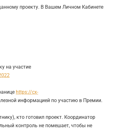
о данному проекту. В Вашем Личном Кабинете
у на участие
/2022
транице
https://cx-
олезной информацией по участию в Премии.
ику), кто готовил проект. Координатор
ельный контроль не помешает, чтобы не