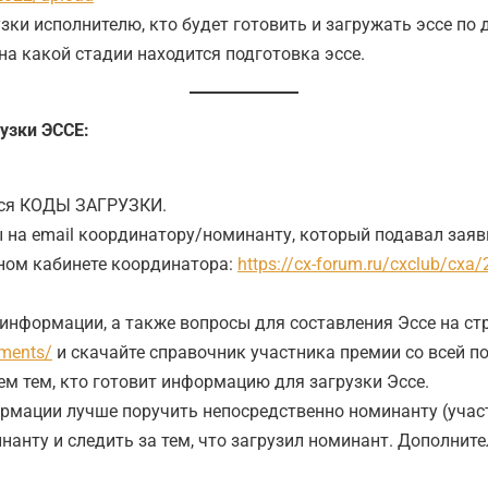
узки исполнителю, кто будет готовить и загружать эссе п
на какой стадии находится подготовка эссе.
узки ЭССЕ:
тся КОДЫ ЗАГРУЗКИ.
а email координатору/номинанту, который подавал заявк
ном кабинете координатора:
https://cx-forum.ru/cxclub/cxa
 информации, а также вопросы для составления Эссе на с
ements/
и скачайте справочник участника премии со всей п
ем тем, кто готовит информацию для загрузки Эссе.
мации лучше поручить непосредственно номинанту (участн
нанту и следить за тем, что загрузил номинант. Дополнит