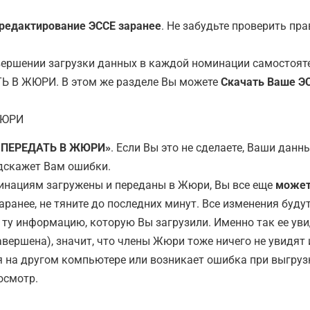
 редактирование ЭССЕ заранее
. Не забудьте проверить пр
вершении загрузки данных в каждой номинации самостоятел
ТЬ В ЖЮРИ. В этом же разделе Вы можете
Скачать Ваше Э
ЖЮРИ
 «ПЕРЕДАТЬ В ЖЮРИ»
. Если Вы это не сделаете, Ваши дан
одскажет Вам ошибки.
оминациям загружены и переданы в Жюри, Вы все еще
может
ранее, не тяните до последних минут. Все изменения буду
 ту информацию, которую Вы загрузили. Именно так ее уви
авершена), значит, что члены Жюри тоже ничего не увидят 
 на другом компьютере или возникает ошибка при выгрузк
осмотр.