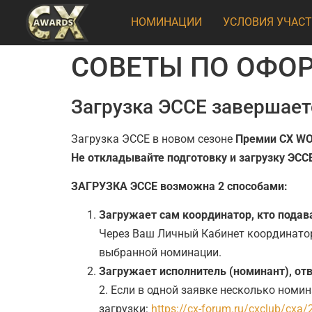
НОМИНАЦИИ
УСЛОВИЯ УЧАС
СОВЕТЫ ПО ОФО
Загрузка ЭССЕ завершает
Загрузка ЭССЕ в новом сезоне
Премии CX WO
Не откладывайте подготовку и загрузку ЭСС
ЗАГРУЗКА ЭССЕ возможна 2 способами:
Загружает сам координатор, кто подав
Через Ваш Личный Кабинет координато
выбранной номинации.
Загружает исполнитель (номинант), о
2. Если в одной заявке несколько номи
загрузки:
https://cx-forum.ru/cxclub/cxa